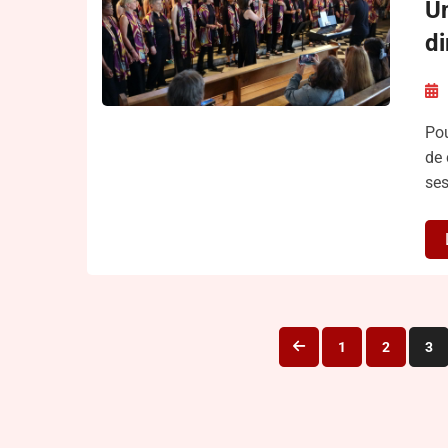
Un
d
Pou
de 
ses
1
2
3