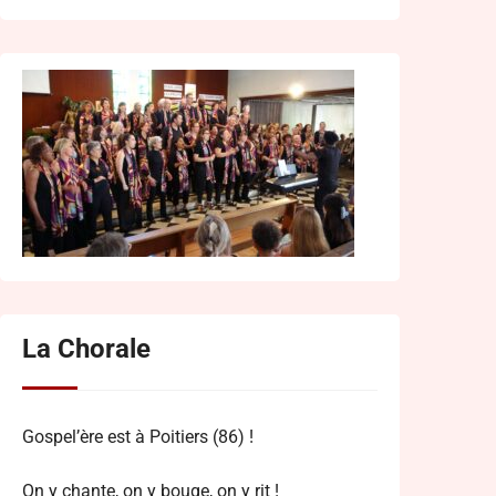
La Chorale
Gospel’ère est à Poitiers (86) !
On y chante, on y bouge, on y rit !