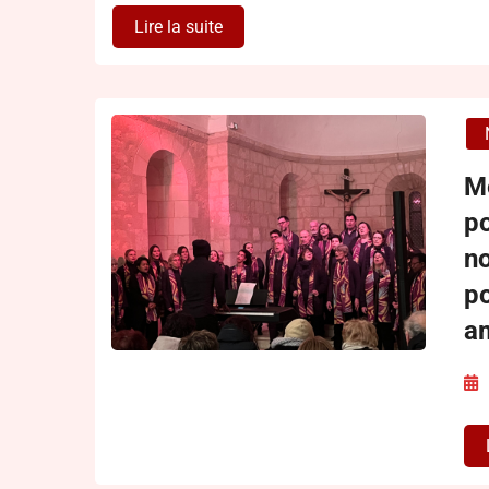
Lire la suite
M
po
n
po
a