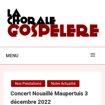
Skip
to
content
LA CHORALE GOSPEL'ÈRE
MENU
POITIERS
Nos Prestations
Notre Actualité
Concert Nouaillé Maupertuis 3
décembre 2022