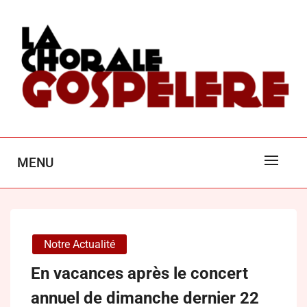
Skip
to
content
LA CHORALE GOSPEL'ÈRE
MENU
POITIERS
Notre Actualité
En vacances après le concert
annuel de dimanche dernier 22