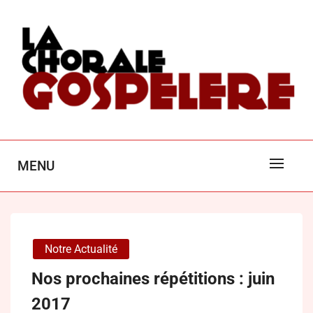
Skip
to
content
LA CHORALE GOSPEL'ÈRE
MENU
POITIERS
Notre Actualité
Nos prochaines répétitions : juin
2017