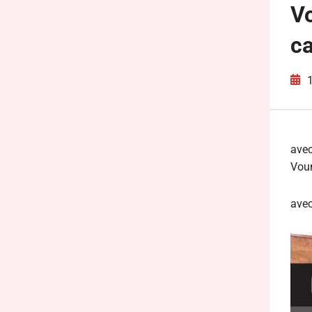
Vo
c
avec
Voun
avec