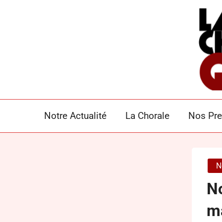
Skip
to
content
LA CHORALE GO
Notre Actualité
La Chorale
Nos Pre
N
No
ma