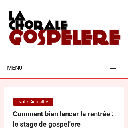
Skip
to
content
LA CHORALE GOSPEL'ÈRE
MENU
POITIERS
Notre Actualité
Comment bien lancer la rentrée :
le stage de gospel’ere