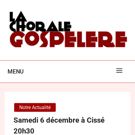
Skip
to
content
LA CHORALE GOSPEL'ÈRE
MENU
POITIERS
Notre Actualité
Samedi 6 décembre à Cissé
20h30